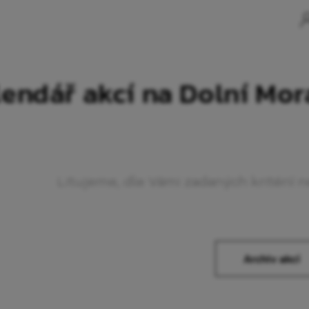
endář akcí na Dolní Mo
Litujeme, dle Vámi zadaných kritérií 
Archiv akcí