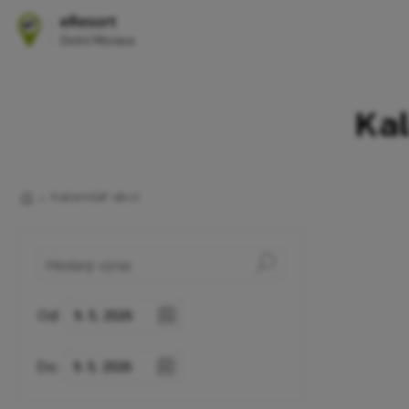
Kal
Kalendář akcí
Od:
Do: