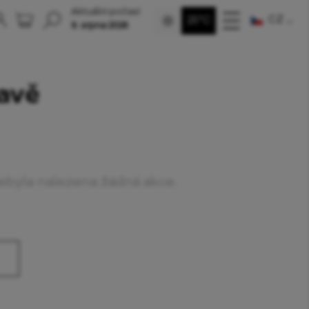
Aktuální počasí
CZ
25°C
9. srpna 2026
ravě
nebyla nalezena žádná akce.