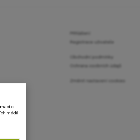
Přihlášení
Registrace uživatele
Obchodní podmínky
Ochrana osobních údajů
Změnit nastavení cookies
rmací o
ích médií