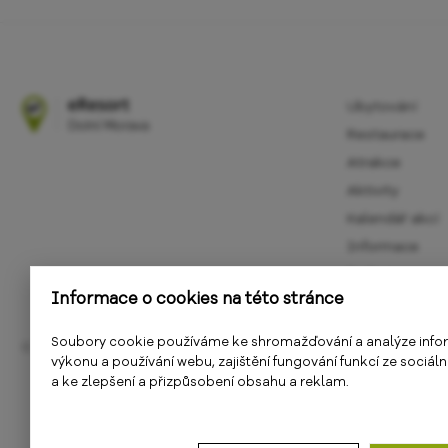
Ubytování
Restaurace
Atrakce
Aktivity
Kalendář akcí
Informace
E-shop
Informace o cookies na této stránce
Soubory cookie používáme ke shromažďování a analýze info
© 2018 - 2026
PS Works s. r. o.
výkonu a používání webu, zajištění fungování funkcí ze sociáln
a ke zlepšení a přizpůsobení obsahu a reklam.