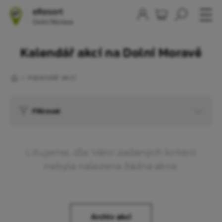
Kalendář akcí na Dolní Moravě
Kalendář akcí
Filtrovat
Litujeme, dle Vámi zadaných kritérií
nebyla nalezena žádná akce.
Archiv akcí