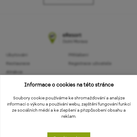
Ubytování
Přihlášení
Restaurace
Registrace uživatele
Atrakce
Obchodní podmínky
Aktivity
Informace o cookies na této stránce
Ochrana osobních údajů
Kalendář akcí
Informace
Soubory cookie používáme ke shromažďování a analýze
Změnit nastavení cookies
informací o výkonu a používání webu, zajištění fungování funkcí
E-shop
ze sociálních médií a ke zlepšení a přizpůsobení obsahu a
reklam.