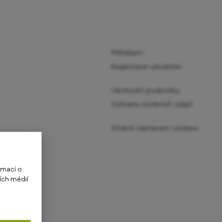
Přihlášení
Registrace uživatele
Obchodní podmínky
Ochrana osobních údajů
Změnit nastavení cookies
rmací o
ích médií