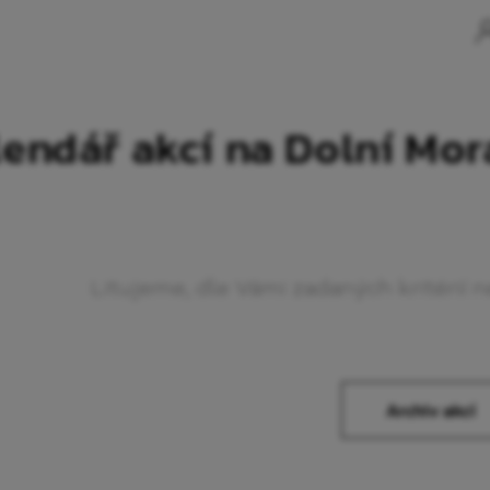
endář akcí na Dolní Mo
Litujeme, dle Vámi zadaných kritérií 
Archiv akcí