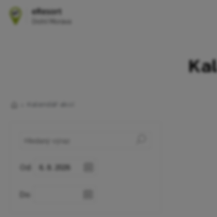
Kal
Kalendář akcí
Od:
Do: