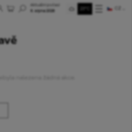
Aktuální počasí
CZ
23°C
6. srpna 2026
ravě
nebyla nalezena žádná akce.