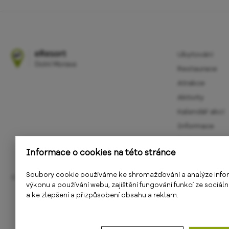
Ubytování
Restaurace
Atrakce
Aktivity
Kalendář akcí
Informace
E-shop
Informace o cookies na této stránce
Soubory cookie používáme ke shromažďování a analýze info
© 2018 - 2026
PS Works s. r. o.
výkonu a používání webu, zajištění fungování funkcí ze sociáln
a ke zlepšení a přizpůsobení obsahu a reklam.