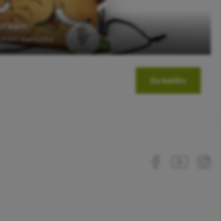
utíkem
podobě Mamutíka.
Do košíku