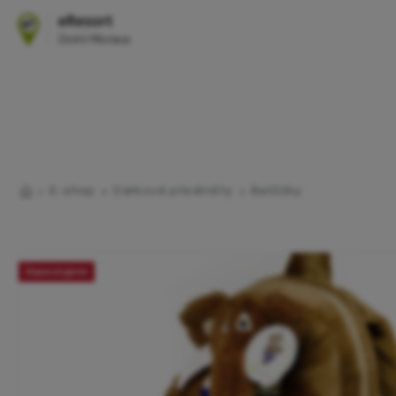
E-shop
Dárkové předměty
Batůžky
Doporučujeme