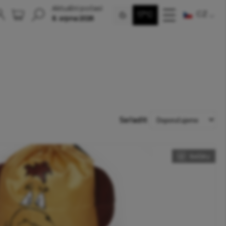
Aktuální počasí
CZ
17°C
8. srpna 2026
Seřadit
Batůžky