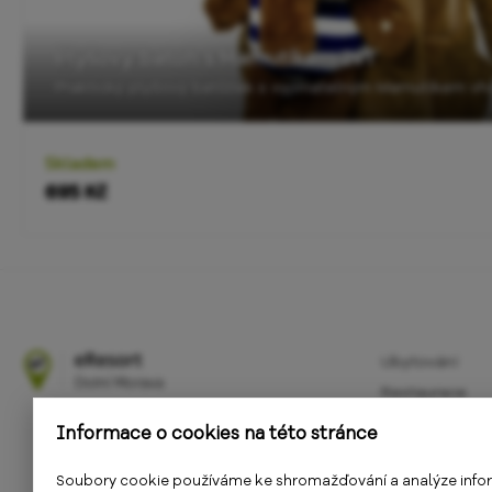
Plyšový batoh s Mamutíkem 2v1
Skladem
695 Kč
Ubytování
Restaurace
Atrakce
Informace o cookies na této stránce
Aktivity
Soubory cookie používáme ke shromažďování a analýze info
Kalendář akcí