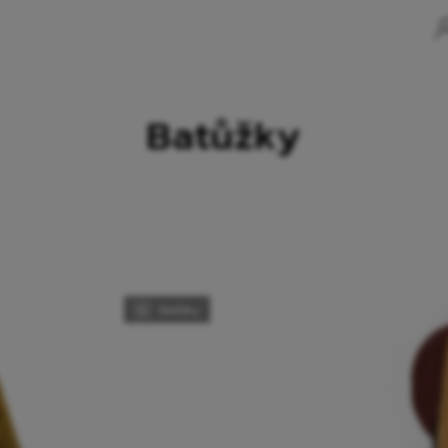
Batůžky
Batůžky