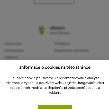
Ubytování
Přihlášení
Restaurace
Registrace uživatele
Atrakce
Obchodní podmínky
Aktivity
Informace o cookies na této stránce
Ochrana osobních údajů
Kalendář akcí
Informace
Soubory cookie používáme ke shromažďování a analýze
Změnit nastavení cookies
informací o výkonu a používání webu, zajištění fungování funkcí
E-shop
ze sociálních médií a ke zlepšení a přizpůsobení obsahu a
reklam.