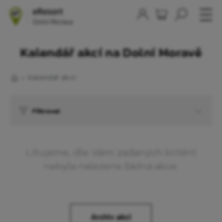
Kalendář akcí na Dolní Moravě
Kalendář akcí
Filtrovat
Litujeme, dle Vámi zadaných kritérií
nebyla nalezena žádná akce.
Archiv akcí