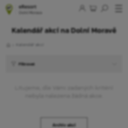
Kalendář akcí na Dolní Moravě
Kalendář akcí
Filtrovat
Litujeme, dle Vámi zadaných kritérií
nebyla nalezena žádná akce.
Archiv akcí