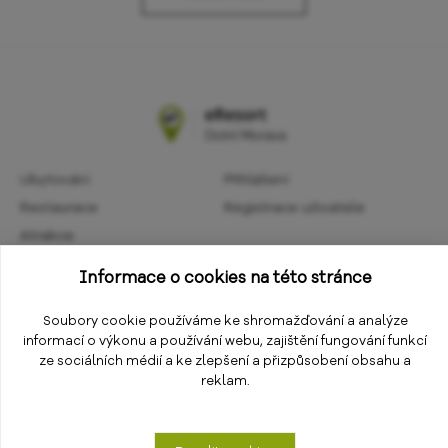
Ubytování
Přihlášení
Restaurace
Registrace uživatele
Atrakce
Obchodní podmínky
Aktivity
Informace o cookies na této stránce
Ochrana osobních údajů
Kalendář akcí
Informace
Soubory cookie používáme ke shromažďování a analýze
Změnit nastavení cookies
informací o výkonu a používání webu, zajištění fungování funkcí
E-shop
ze sociálních médií a ke zlepšení a přizpůsobení obsahu a
reklam.