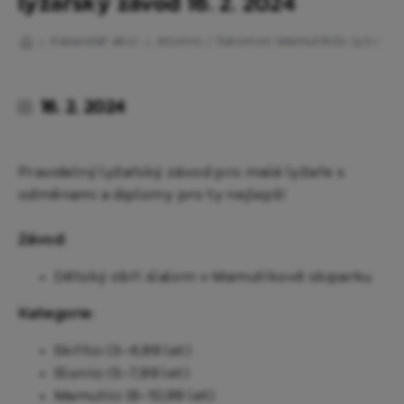
lyžařský závod 16. 2. 2024
Kalendář akcí
Atomic / Salomon Mamutíkův lyžařský 
16. 2. 2024
Pravidelný lyžařský závod pro malé lyžaře s
odměnami a diplomy pro ty nejlepší
Závod:
Dětský obří slalom v Mamutíkově skiparku
Kategorie:
Skřítci (3–4,99 let)
Sloníci (5–7,99 let)
Mamutíci (8–10,99 let)