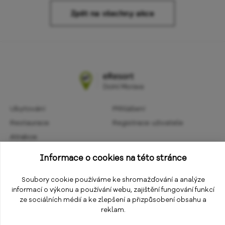
Zpět na všechny akce
Ubytování
Přihlášení
Restaurace
Registrace uživatele
Atrakce
Obchodní podmínky
Aktivity
Informace o cookies na této stránce
Ochrana osobních údajů
Kalendář akcí
Informace
Soubory cookie používáme ke shromažďování a analýze
Změnit nastavení cookies
informací o výkonu a používání webu, zajištění fungování funkcí
E-shop
ze sociálních médií a ke zlepšení a přizpůsobení obsahu a
reklam.