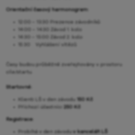
Orientační časový harmonogram:
12:00 – 13:30 Prezence závodníků
14:00 – 14:30 Závod 1. kolo
14:30 – 15:00 Závod 2. kolo
15:30 Vyhlášení vítězů
Časy budou průběžně zveřejňovány v prostoru
cíle/startu.
Startovné:
Klienti LŠ v den závodu
150 Kč
Příchozí účastníci
250 Kč
Registrace:
Probíhá v den závodu
v kanceláři LŠ