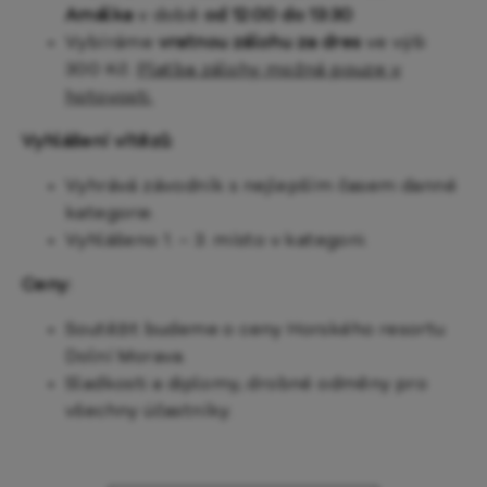
Amálka
v době
od 12:00 do 13:30
Vybíráme
vratnou zálohu za dres
ve výši
300 Kč.
Platba zálohy možná pouze v
hotovosti.
Vyhlášení vítězů:
Vyhrává závodník s nejlepším časem danné
kategorie.
Vyhlášeno 1. – 3. místo v kategorii.
Ceny:
Soutěžit budeme o ceny Horského resortu
Dolní Morava.
Sladkosti a diplomy, drobné odměny pro
všechny účastníky.