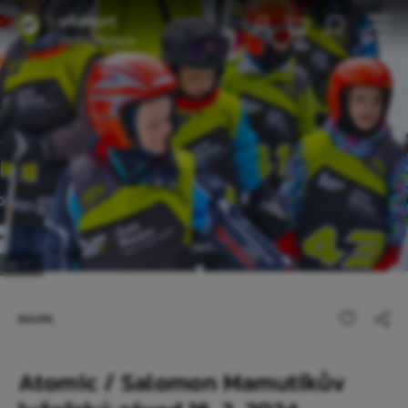
1
/1
MAPA
Atomic / Salomon Mamutíkův