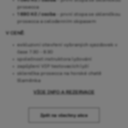
1 090 Kč / osoba
- první stopa se skleničkou
prosecca
1 690 Kč / osoba
- první stopa se skleničkou
prosecca a celodenním skipasem
V CENĚ:
exkluzivní otevření vybraných sjezdovek v
čase 7:30 - 8:30
společnost instruktora lyžování
zapůjčení VIP testovacích lyží
sklenička prosecca na horské chatě
Slaměnka
VÍCE INFO A REZERVACE
Zpět na všechny akce