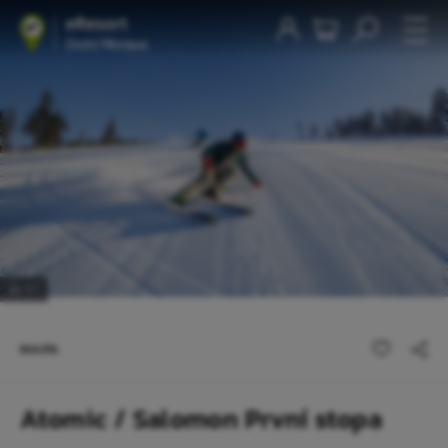
1
/1
MAPA
Atomic / Salomon První stopa