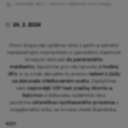
Kalendář akcí
Atomic / Salomon První stopa
24. 2. 2024
První stopa vás vytáhne ráno z peřin a odmění
neskutečným momentem z vykreslení vlastních
širokých oblouků
do panenského
manšestru
. Spustíme pro vás lanovku
o hodinu
dřív
, a vy si tak darujete tu pravou
radost z jízdy
na dokonale zřádkovaném svahu
. Zapůjčíme
vám
nejnovější VIP test značky Atomic a
Salomon
a dokonale vydařené ráno
završíme
skleničkou vychlazeného prosecca
u
rozpáleného krbu na horské chatě Slaměnka.
KDY: