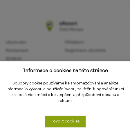
Ubytování
Přihlášení
Restaurace
Registrace uživatele
Atrakce
Obchodní podmínky
Aktivity
Informace o cookies na této stránce
Ochrana osobních údajů
Kalendář akcí
Informace
Soubory cookie používáme ke shromažďování a analýze
Změnit nastavení cookies
informací o výkonu a používání webu, zajištění fungování funkcí
E-shop
ze sociálních médií a ke zlepšení a přizpůsobení obsahu a
reklam.
Povolit cookies