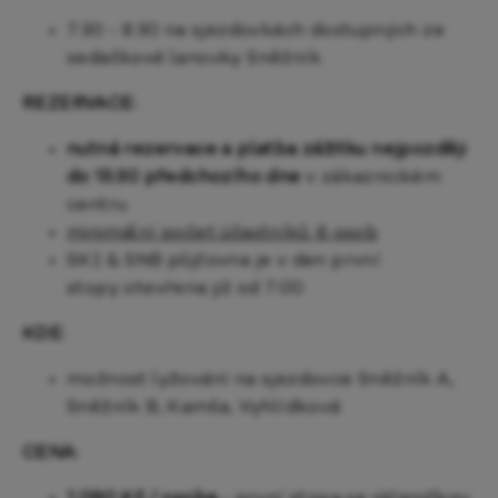
7:30 - 8:30 na sjezdovkách dostupných ze
sedačkové lanovky Sněžník
REZERVACE:
nutná rezervace a platba zážitku nejpozději
do 15:30 předchozího dne
v zákaznickém
centru
minimální počet účastníků: 6 osob
SKI & SNB půjčovna je v den první
stopy otevřena již od 7:00
KDE:
možnost lyžování na sjezdovce Sněžník A,
Sněžník B, Kamila, Vyhlídková
CENA: