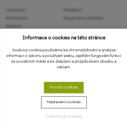
Ubytování
Přihlášení
Restaurace
Registrace uživatele
Atrakce
Obchodní podmínky
Aktivity
Informace o cookies na této stránce
Ochrana osobních údajů
Kalendář akcí
Informace
Soubory cookie používáme ke shromažďování a analýze
Změnit nastavení cookies
informací o výkonu a používání webu, zajištění fungování funkcí
E-shop
ze sociálních médií a ke zlepšení a přizpůsobení obsahu a
reklam.
Povolit cookies
Nastavení cookies
© 2018 - 2026
PS Works s. r. o.
Odmítnout cookies
Webkamery
Počasí
Mapa
Restaurace