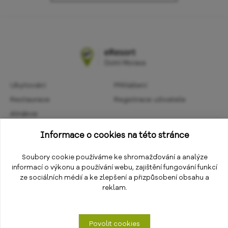
Ubytování
Přihlášení
Restaurace
Registrace uživatele
Atrakce
Obchodní podmínky
Aktivity
Informace o cookies na této stránce
Ochrana osobních údajů
Kalendář akcí
Informace
Soubory cookie používáme ke shromažďování a analýze
Změnit nastavení cookies
informací o výkonu a používání webu, zajištění fungování funkcí
E-shop
ze sociálních médií a ke zlepšení a přizpůsobení obsahu a
reklam.
Povolit cookies