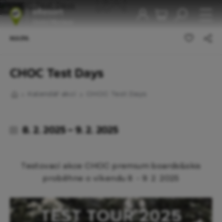
1
/1
MAPA
CHOC Test Days
Kalendář akcí
CHOC Test Days
8. 2. 2025 - 9. 2. 2025
Testovací akce CHOC premium boards&skis
proběhne o víkendu 8. - 9. 2. 2025