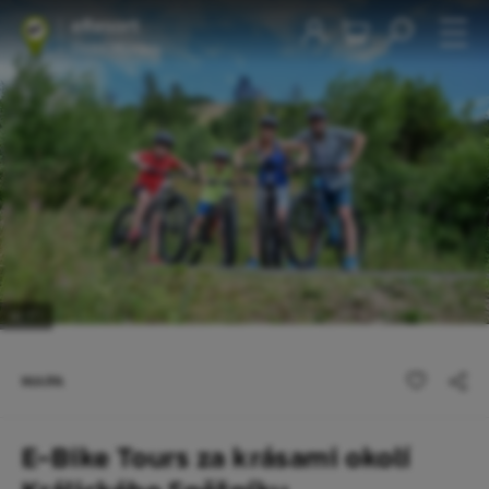
1
/1
MAPA
E-Bike Tours za krásami okolí