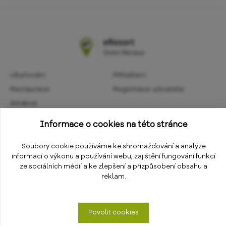
Ubytování
Přihlášení
Restaurace
Registrace uživatele
Atrakce
Obchodní podmínky
Aktivity
Informace o cookies na této stránce
Ochrana osobních údajů
Kalendář akcí
Informace
Soubory cookie používáme ke shromažďování a analýze
Změnit nastavení cookies
informací o výkonu a používání webu, zajištění fungování funkcí
E-shop
ze sociálních médií a ke zlepšení a přizpůsobení obsahu a
reklam.
Povolit cookies