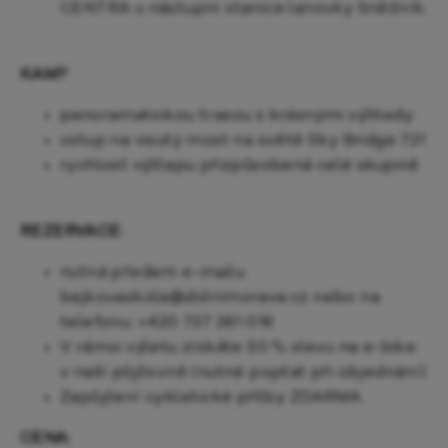
CENTRA u nástupní stanice lanovky Sněžník.
KAM?
panoramatickou trasou s krásnými výhledy
vstup na visutý most na světě Sky Bridge 721
rychlost výšlapu přizpůsobená celé skupině
REZERVACE:
nutná předem e-mailu:
bajkovaskola@dolnimorava.cz nebo na
telefonu: +420 737 261 018
V rámci výletu získáte 50 % slevu na e-bike
v naší půjčovně (nutné poptat při objednání)
Zapůjčení cyklistické přilby ZDARMA.
CENA: