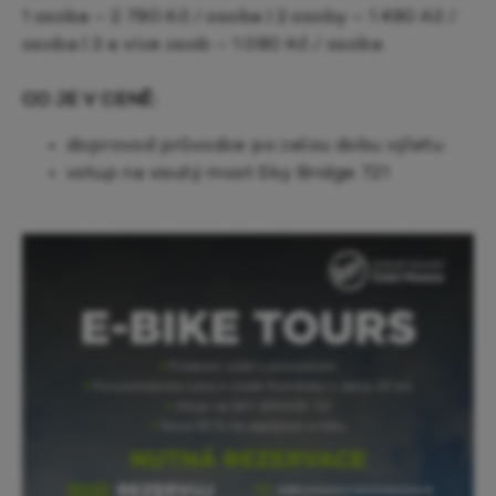
1 osoba – 2 790 Kč / osoba | 2 osoby – 1 490 Kč /
osoba | 3 a více osob – 1 090 Kč / osoba
CO JE V CENĚ:
doprovod průvodce po celou dobu výletu
vstup na visutý most Sky Bridge 721