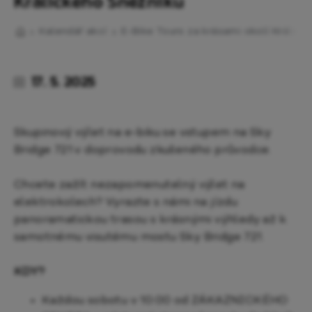
Králického Sněžníku
Kalendář akcí
E-Bike Tours za krásami okolí Králick
17. 5. 2025
Skupinový výlet na e-biku se vstupem na Sky
Bridge 721 v doprovodu zkušeného průvodce.
Chcete zažít nezapomenutelný výlet na
elektrokolech? Vyrazte s námi na jízdu
panoramatickou trasou s krásnými výhledy až k
samotnému visutému mostu Sky Bridge 721.
KDY?
Každou sobotu v 10:00 od ZÁKAZNICKÉHO