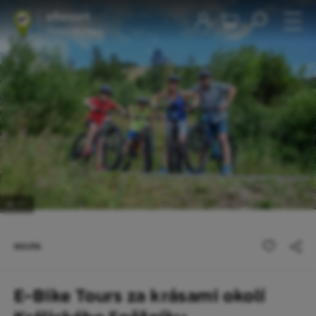
1
/1
MAPA
E-Bike Tours za krásami okolí