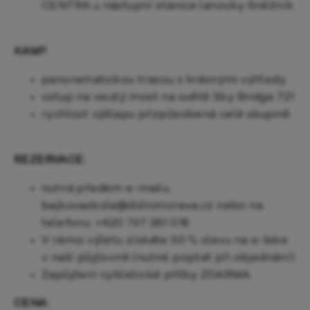
CENTRA u nástupní stanice lanovky Sněžník.
KAM?
panoramatickou trasou s krásnými výhledy
vstup na visutý most na světě Sky Bridge 721
rychlost výšlapu přizpůsobená celé skupině
REZERVACE:
nutná předem e-mailu:
bajkovaskola@dolnimorava.cz nebo na
telefonu: +420 737 261 018
V rámci výletu získáte 50 % slevu na e-bike
v naší půjčovně (nutné poptat při objednání)
Zapůjčení cyklistické přilby ZDARMA.
CENA: