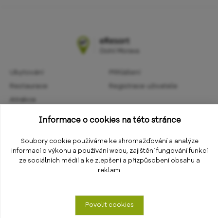
Ubytování
Přihlášení
Restaurace
Registrace uživatele
Atrakce
Obchodní podmínky
Aktivity
Informace o cookies na této stránce
Ochrana osobních údajů
Kalendář akcí
Informace
Soubory cookie používáme ke shromažďování a analýze
Změnit nastavení cookies
informací o výkonu a používání webu, zajištění fungování funkcí
E-shop
ze sociálních médií a ke zlepšení a přizpůsobení obsahu a
reklam.
Povolit cookies