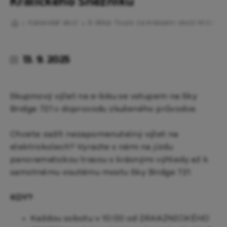
Králického Sněžníku
Kalendář akcí
E-Bike Tours za krásami okolí Králick
13. 9. 2025
Skupinový výlet na e-biku se vstupem na Sky
Bridge 721 v doprovodu zkušeného průvodce.
Chcete zažít nezapomenutelný výlet na
elektrokolech? Vyrazte s námi na jízdu
panoramatickou trasou s krásnými výhledy až k
samotnému visutému mostu Sky Bridge 721.
KDY?
Každou sobotu v 10:00 od ZÁKAZNICKÉHO