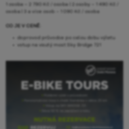
1 osoba – 2 790 Kč / osoba | 2 osoby – 1 490 Kč /
osoba | 3 a více osob – 1 090 Kč / osoba
CO JE V CENĚ:
doprovod průvodce po celou dobu výletu
vstup na visutý most Sky Bridge 721