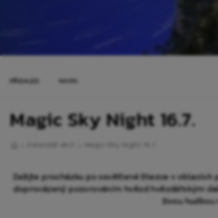
PŘEHLED
MAPA
Magic Sky Night 16.7.
Kalendář akcí
Magic Sky Night 16.7.
Zažijte procházku po osvětlené Stezce v oblacích 
doprovázený pozorováním hvězd hvězdářským dal
živou hudbou 