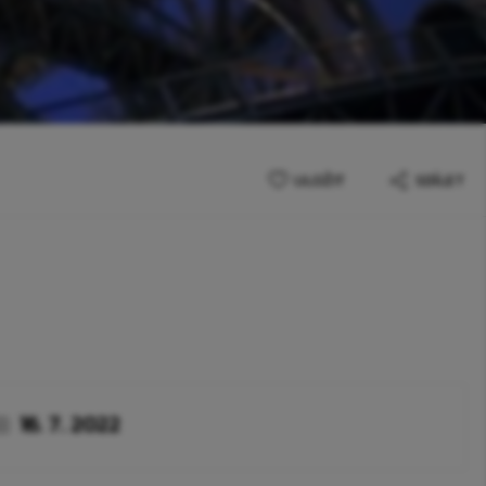
ULOŽIT
SDÍLET
16. 7. 2022