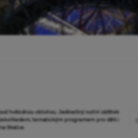
pod hvězdnou oblohou. Jedinečný noční zážitek
ekohledem, tematickým programem pro děti i
na Skalce.