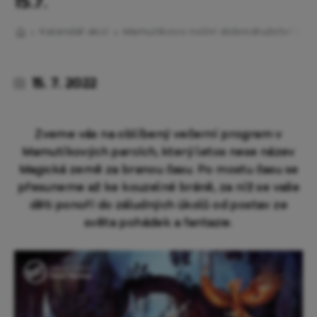
15.7.
Kalendář akcí
Mamutíkovo noční dobrodružství 15.7.
15. 7. 2022
Zveme vás na oblíbený večerní program v
Mamutíkových parcích, který letos nese název
Magická země za branou času. Po mostu času se
přesuneme až ke kouzelné bráně, za níž se vaše
děti ponoří do záludných úkolů od postav ze
světa pohádek a fantazie.