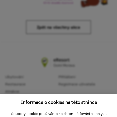
Zpět na všechny akce
Ubytování
Přihlášení
Restaurace
Registrace uživatele
Atrakce
Obchodní podmínky
Aktivity
Informace o cookies na této stránce
Ochrana osobních údajů
Kalendář akcí
Informace
Soubory cookie používáme ke shromažďování a analýze
Změnit nastavení cookies