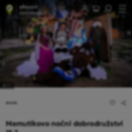
1
/1
MAPA
Mamutíkovo noční dobrodružství