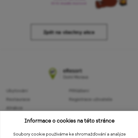
Zpět na všechny akce
Ubytování
Přihlášení
Restaurace
Registrace uživatele
Atrakce
Obchodní podmínky
Aktivity
Informace o cookies na této stránce
Ochrana osobních údajů
Kalendář akcí
Informace
Soubory cookie používáme ke shromažďování a analýze
Změnit nastavení cookies