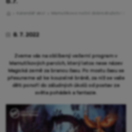
8.7.
Kalendář akcí
Mamutíkovo noční dobrodružství 8.7.
8. 7. 2022
Zveme vás na oblíbený večerní program v
Mamutíkových parcích, který letos nese název
Magická země za branou času. Po mostu času se
přesuneme až ke kouzelné bráně, za níž se vaše
děti ponoří do záludných úkolů od postav ze
světa pohádek a fantazie.