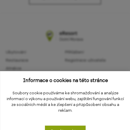
Ubytování
Přihlášení
Restaurace
Registrace uživatele
Atrakce
Obchodní podmínky
Aktivity
Informace o cookies na této stránce
Ochrana osobních údajů
Kalendář akcí
Informace
Soubory cookie používáme ke shromažďování a analýze
Změnit nastavení cookies
informací o výkonu a používání webu, zajištění fungování funkcí
E-shop
ze sociálních médií a ke zlepšení a přizpůsobení obsahu a
reklam.