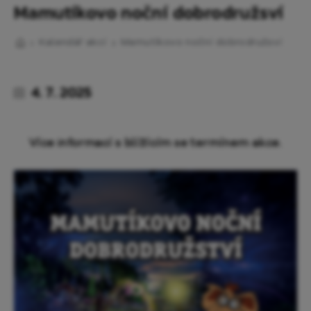
Mamutíkovo noční dobrodružsví
Kalendář akcí
Mamutíkovo noční dobrodružsví
4. 7. 2025
Více informací s blížícím se termínem akce.