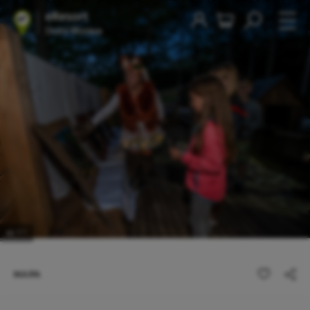
1
/1
MAPA