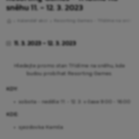
sněhu 11. - 12. 3. 2023
Kalendář akcí
Resorting Games - Třídíme na sněhu 11.
11. 3. 2023 - 12. 3. 2023
Hledejte promo stan Třídíme na sněhu, kde
budou probíhat Resorting Games.
KDY:
sobota - neděle 11. - 12. 3. v čase 9:00 - 16:00
KDE:
sjezdovka Kamila