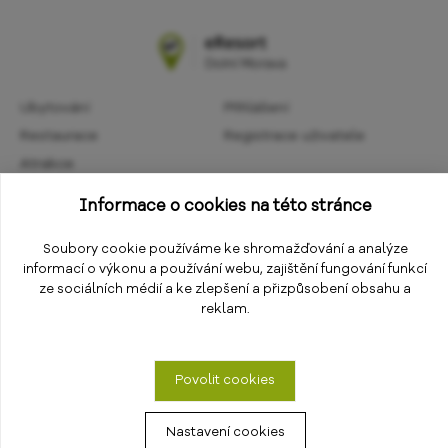
Ubytování
Přihlášení
Restaurace
Registrace uživatele
Atrakce
Obchodní podmínky
Aktivity
Informace o cookies na této stránce
Ochrana osobních údajů
Kalendář akcí
Informace
Soubory cookie používáme ke shromažďování a analýze
Změnit nastavení cookies
informací o výkonu a používání webu, zajištění fungování funkcí
E-shop
ze sociálních médií a ke zlepšení a přizpůsobení obsahu a
reklam.
Povolit cookies
Nastavení cookies
© 2018 - 2026
PS Works s. r. o.