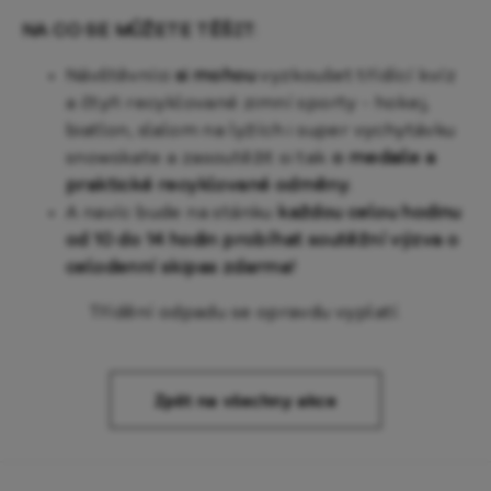
NA CO SE MŮŽETE TĚŠIT:
Návštěvníci
si mohou
vyzkoušet třídící kvíz
a čtyři recyklované zimní sporty - hokej,
biatlon, slalom na lyžích i super vychytávku
snowskate a zasoutěžit si tak
o medaile a
praktické recyklované odměny.
A navíc bude na stánku
každou celou hodinu
od 10 do 14 hodin probíhat soutěžní výzva o
celodenní skipas zdarma!
Třídění odpadu se opravdu vyplatí.
Zpět na všechny akce