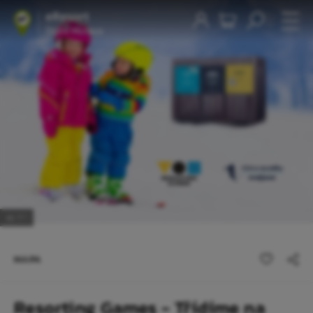
1
/1
MAPA
Resorting Games - Třídíme na