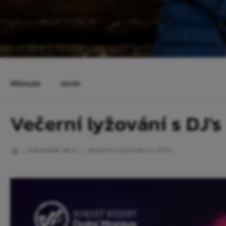
PŘEHLED
MAPA
Večerní lyžování s DJ's
Kalendář akcí
Večerní lyžování s DJ's