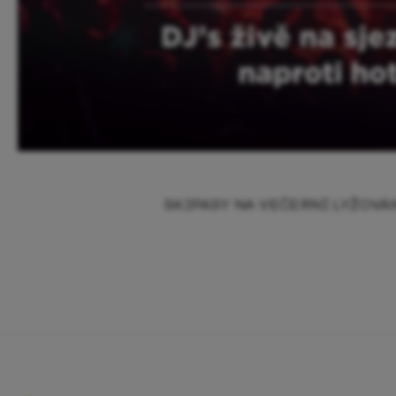
SKIPASY NA VEČERNÍ LYŽOV