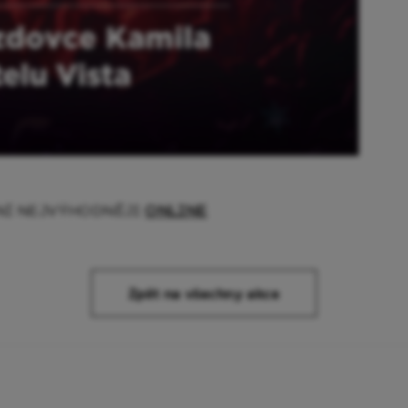
ÁNÍ NEJVÝHODNĚJI
ONLINE
Zpět na všechny akce