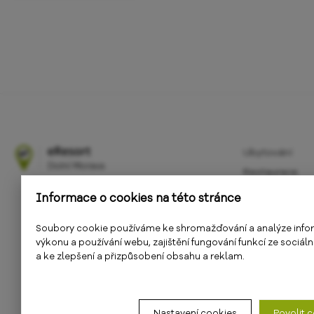
Ubytování
Restaurace
Atrakce
Informace o cookies na této stránce
Aktivity
Soubory cookie používáme ke shromažďování a analýze info
Kalendář akcí
výkonu a používání webu, zajištění fungování funkcí ze sociáln
Informace
a ke zlepšení a přizpůsobení obsahu a reklam.
E-shop
Nastavení cookies
Povolit 