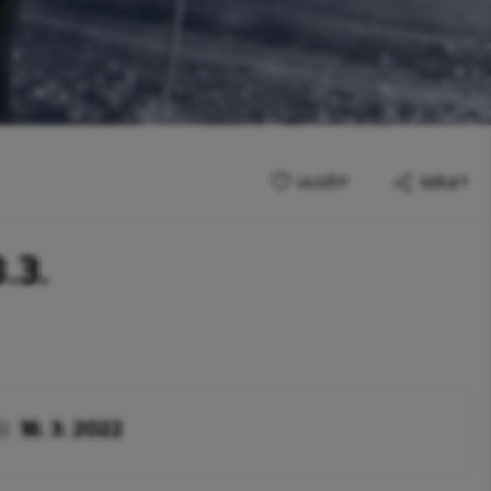
ULOŽIT
SDÍLET
.3.
18. 3. 2022