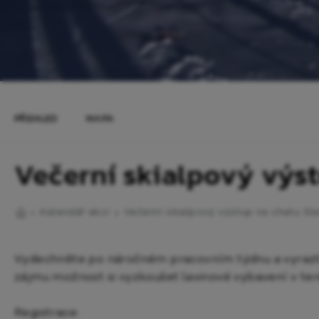
PŘEHLED
MAPA
Večerní skialpový výst
Kalendář akcí
Večerní skialpový výstup na chatu Sl
Vydechněte po náročném pracovním týdnu a vyrazte
zájmu možnost si vyzkoušet lavinové vybavení v ter
Registrace: