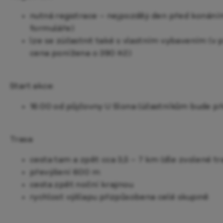
nutná registrace – nejpozději den před konán
formuláře)
lze se zúčastnit také s vlastním vybavením (v
cena ponížena o 390 Kč)
Start akce:
16:00 od půjčovny U Slona (účastníkům bude p
Trasa:
cesta tam a zpět cca 3,5 – 7 km (dle zvolené tr
převýšení 600 m
cesta zpět noční krajinou
rychlost výšlapu přizpůsobena celé skupině