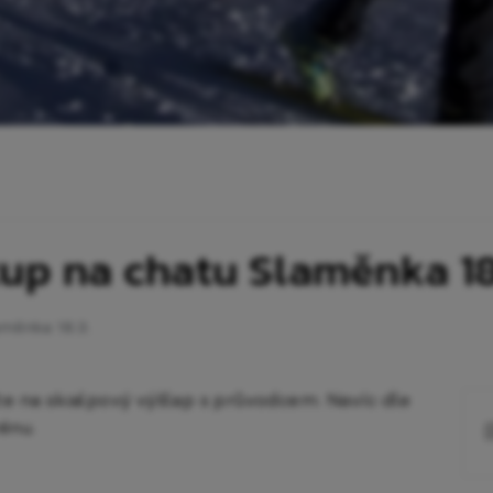
up na chatu Slaměnka 18
aměnka 18.3.
 na skialpový výšlap s průvodcem. Navíc dle
énu.