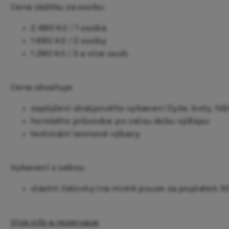
Cena zážitku za osobu:
2 490 Kč / 1 osoba
1 690 Kč / 2 osoby
1 290 Kč / 3 a více osob
Cena obsahuje:
zapůjčení skialpového vybavení (lyže, boty, hůl
horského průvodce po celou dobu výšlapu
testování lavinové výbavy
Vybavení s sebou:
vlastní čelovky (na místě pouze za poplatek 5
Více info a rezervace