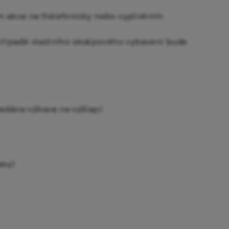
ím akce na (telefonicky nebo vyplněním
 případě vlastního skialpového vybavení bude
ředána výbava na výšlap)
asy)