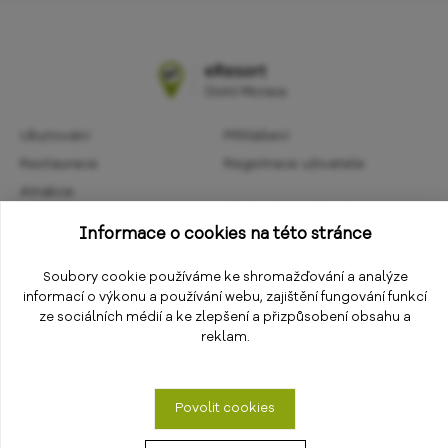
Ubytování
Přihlášení
Restaurace
Registrace uživatele
Atrakce
Obchodní podmínky
Aktivity
Informace o cookies na této stránce
Ochrana osobních údajů
Kalendář akcí
Informace
Soubory cookie používáme ke shromažďování a analýze
Změnit nastavení cookies
informací o výkonu a používání webu, zajištění fungování funkcí
E-shop
ze sociálních médií a ke zlepšení a přizpůsobení obsahu a
reklam.
Povolit cookies