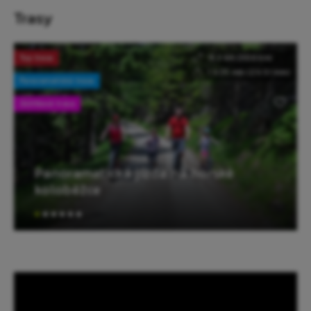
Trasy
Top trasa
15.3 km (
30.6 km
)
1 h 25 min (
2 h 51 min
)
Panoramatická trasa
Zážitková trasa
Panoramatická jízda na horské
koloběžce