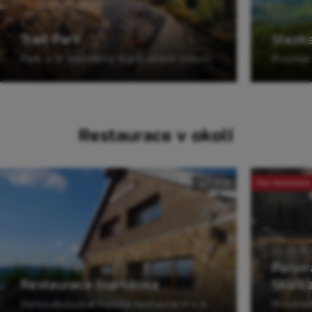
Trail Park
Stezka
Park s 31 kilometry trailů všech úrovní.
Restaurace v okolí
0 m
Top restaurace
Panor
Restaurace Slaměnka
Skalk
Samoobslužná horská restaurace s panoramatickou venkovní terasou.