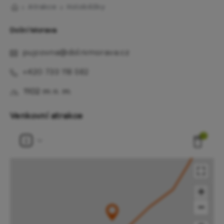
Atrakce
Koloběžky
Dolní Morava
pujcovna@dolnimorava.cz
+420 733 118 582
1102 m n. m.
Venkovní atrakce
1
+
−