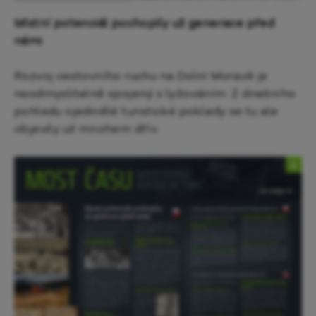
Místní potenciál pochopily už generace před
námi
Rozvoj cestovního ruchu na Dolní Moravě je
neodmyslitelně spojený s lyžováním. Z dnešního
pohledu ojedinělé turistické poklady se tu ale
objevily už mnohem dřív.