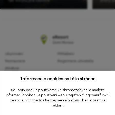
Tak trochu jiná vesnice
Drsný ži
Ubytování
Přihlášení
Restaurace
Registrace uživatele
Atrakce
Obchodní podmínky
Aktivity
Informace o cookies na této stránce
Ochrana osobních údajů
Kalendář akcí
Informace
Soubory cookie používáme ke shromažďování a analýze
Změnit nastavení cookies
informací o výkonu a používání webu, zajištění fungování funkcí
E-shop
ze sociálních médií a ke zlepšení a přizpůsobení obsahu a
reklam.