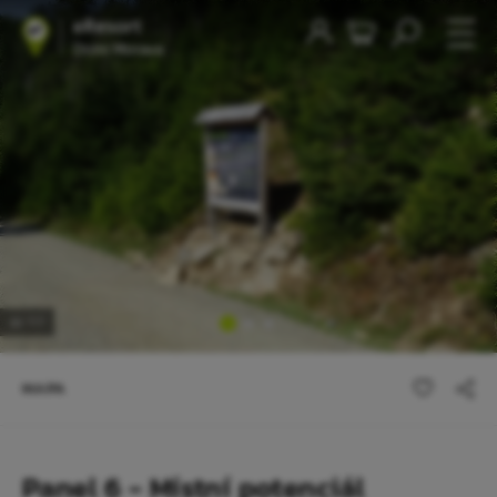
1
/3
MAPA
Panel 6 - Místní potenciál