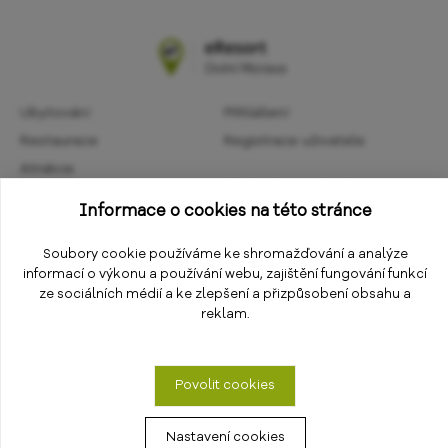
Ubytování
Přihlášení
Restaurace
Registrace uživatele
Atrakce
Obchodní podmínky
Aktivity
Informace o cookies na této stránce
Ochrana osobních údajů
Kalendář akcí
Informace
Soubory cookie používáme ke shromažďování a analýze
Změnit nastavení cookies
informací o výkonu a používání webu, zajištění fungování funkcí
E-shop
ze sociálních médií a ke zlepšení a přizpůsobení obsahu a
reklam.
Povolit cookies
Nastavení cookies
© 2018 - 2026
PS Works s. r. o.