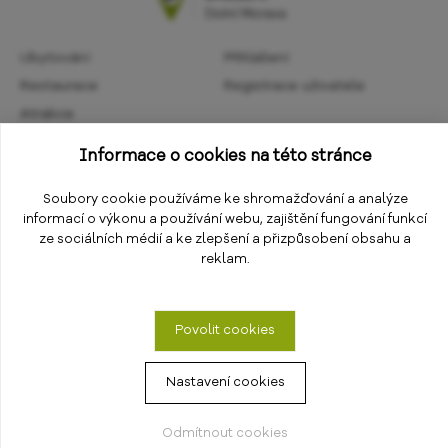
Ubytování
Přihlášení
Restaurace
Registrace uživatele
Atrakce
Obchodní podmínky
Aktivity
Informace o cookies na této stránce
Ochrana osobních údajů
Kalendář akcí
Informace
Soubory cookie používáme ke shromažďování a analýze
Změnit nastavení cookies
informací o výkonu a používání webu, zajištění fungování funkcí
E-shop
ze sociálních médií a ke zlepšení a přizpůsobení obsahu a
reklam.
Povolit cookies
Nastavení cookies
© 2018 - 2026
PS Works s. r. o.
Odmítnout cookies