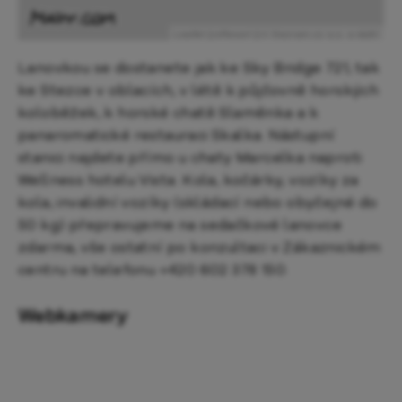
Leaflet
|
eResort
|
© Seznam.cz a.s. a další
Lanovkou se dostanete jak ke Sky Bridge 721, tak
ke Stezce v oblacích, v létě k půjčovně horských
koloběžek, k horské chatě Slaměnka a k
panaromatické restauraci Skalka. Nástupní
stanici najdete přímo u chaty Marcelka naproti
Wellness hotelu Vista. Kola, kočárky, vozíky za
kola, invalidní vozíky (skládací nebo obyčejné do
50 kg) přepravujeme na sedačkové lanovce
zdarma, vše ostatní po konzultaci v Zákaznickém
centru na telefonu +420 602 378 150.
Webkamery