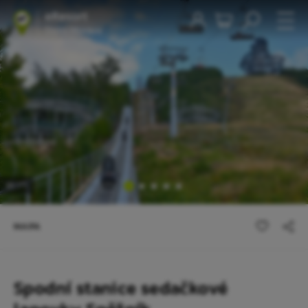
1
/5
MAPA
Spodní stanice sedačkové