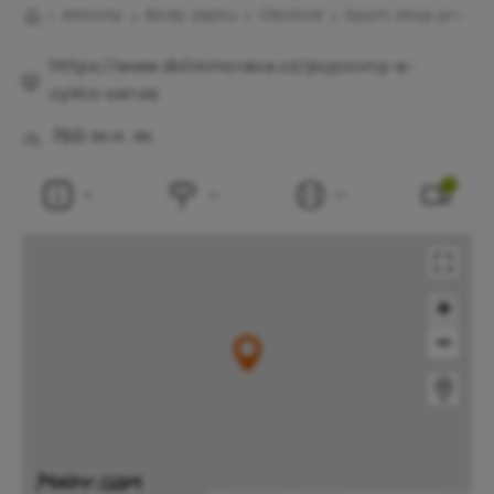
Aktivity
Body zájmu
Obchod
Sport shop pro cyk
https://www.dolnimorava.cz/pujcovny-a-
cyklo-servis
750 m n. m.
1
+
−