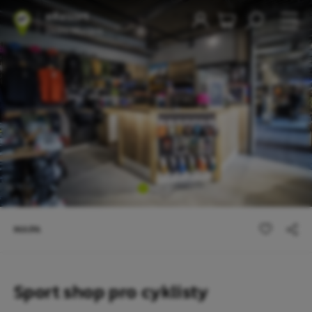
1
/3
MAPA
Sport shop pro cyklisty