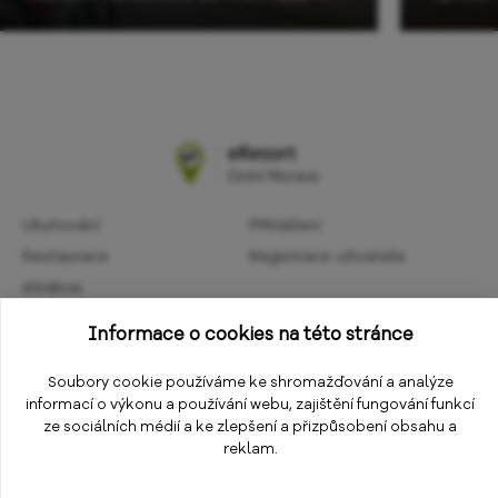
Ubytování
Přihlášení
Restaurace
Registrace uživatele
Atrakce
Obchodní podmínky
Aktivity
Informace o cookies na této stránce
Ochrana osobních údajů
Kalendář akcí
Informace
Soubory cookie používáme ke shromažďování a analýze
Změnit nastavení cookies
informací o výkonu a používání webu, zajištění fungování funkcí
E-shop
ze sociálních médií a ke zlepšení a přizpůsobení obsahu a
reklam.