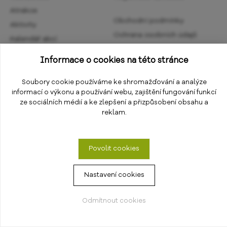
Atrakce
Obchodní podmínky
Aktivity
Ochrana osobních údajů
Kalendář akcí
Informace
Změnit nastavení cookies
Informace o cookies na této stránce
E-shop
Soubory cookie používáme ke shromažďování a analýze
informací o výkonu a používání webu, zajištění fungování funkcí
ze sociálních médií a ke zlepšení a přizpůsobení obsahu a
reklam.
© 2018 - 2026
PS Works s. r. o.
Povolit cookies
Nastavení cookies
Odmítnout cookies
Webkamery
Počasí
Mapa
Restaurace
23°C