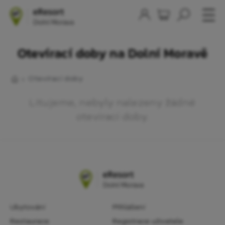
Otevírací doby na Dolní Moravě
Otevírací doby
Litujeme, nebyly nalezeny žádné
otevírací doby.
Ubytování
Přihlášení
Restaurace
Registrace uživatele