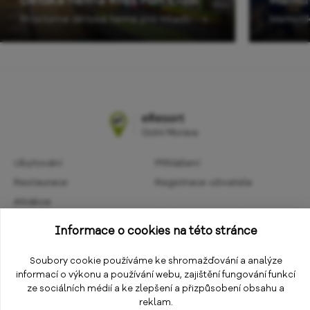
Prostorná dětská herna pro mladší i starší děti do 12 let. Na děti čeká spousta zábavy v podobě elektronických i interaktivních prvků.
Ubytování
Přihlášení
Restaurace
Registrace uživatele
Atrakce
Obchodní podmínky
Aktivity
Informace o cookies na této stránce
Ochrana osobních údajů
Kalendář akcí
Informace
Soubory cookie používáme ke shromažďování a analýze
Změnit nastavení cookies
informací o výkonu a používání webu, zajištění fungování funkcí
E-shop
ze sociálních médií a ke zlepšení a přizpůsobení obsahu a
reklam.