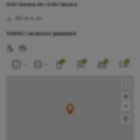
Dolní Morava 46 • Dolní Morava
751 m n. m.
Vnitřní i venkovní posezení
1
1
2
1
+
−