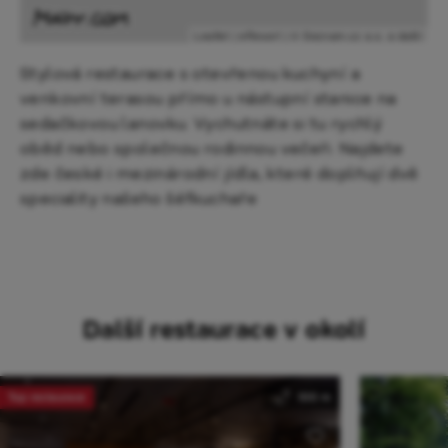
Leaflet
|
eResort
|
© Seznam.cz a.s. a další
Stylová restaurace s otevřenou kuchyní a
venkovní terasou přímo u nástupní stanice na
sedačkovou lanovku. Vychutnáte si tu rychlý
oběd nebo společnou rodinnou večeři. Najdete
zde české i mezinárodní jídla, které doplňují dvě
speciality našeho šéfkuchaře
Další restaurace v okolí
Top restaurace
100 m