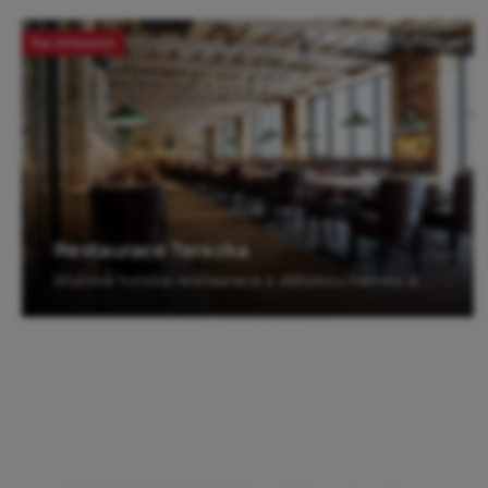
Top restaurace
1.3 km
Restaurace Terezka
Stylová horská restaurace s dětskou hernou a venkovním posezením.