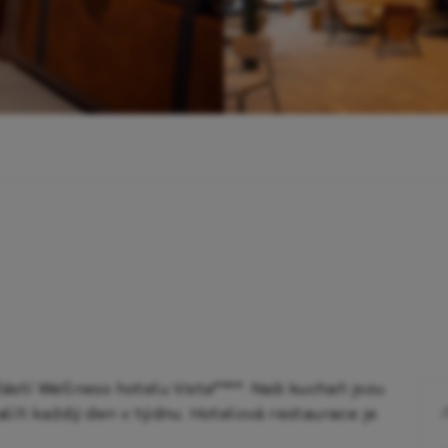
částí Wellness hotelu Vista****. Naši kuchaři jsou
talíři každý den v týdnu. Hotelová restaurace je