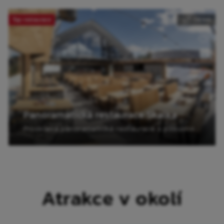
Top restaurace
1.6 km
Panoramatická restaurace Skalka
Prosklená panoramatická restaurace s posuvnou střechou a venkovní terasou s nádhernými výhledy na okolní hory.
Atrakce v okolí