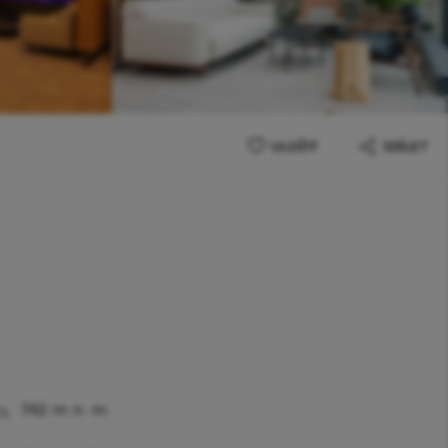
ULOŽIT
SDÍLET
742 m n. m.