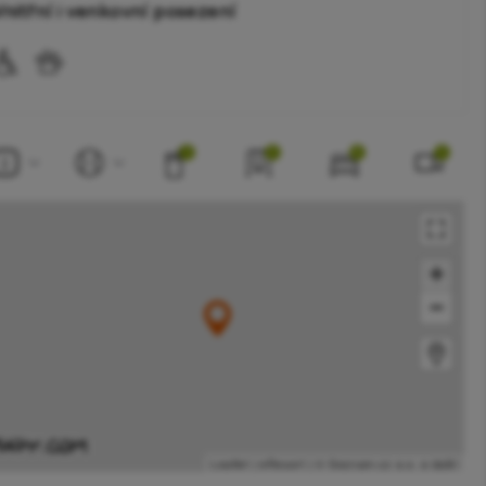
Vnitřní i venkovní posezení
1
1
2
1
+
−
Leaflet
|
eResort
|
© Seznam.cz a.s. a další