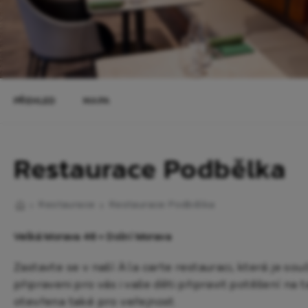
PŘEHLED
MAPA
Restaurace Podbělka
Restaurace
Restaurace Podbělka
Velká Morava 46 • Dolní Morava
Zastavte se v naší À la carte restauraci, která je sou
připraveni pro vás i vaše děti připravit potěšení na 
otevřena také pro veřejnost.