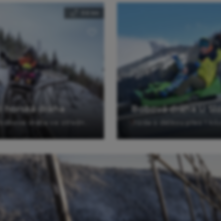
0.6 km
 horská dráha
Bobová dráha U Sl
Nejdelší bobová dráha ve střední Evropě. Otevřená celoročně.