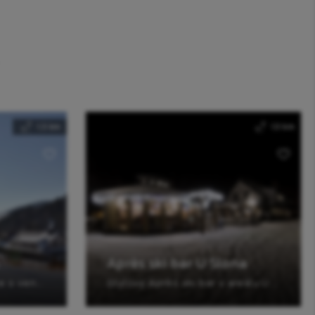
1.3 km
1.3 km
Après ski bar U Slona
Samoobslužná restaurace s venkovní terasou.
Stylový Après ski bar v areálu U Slona.