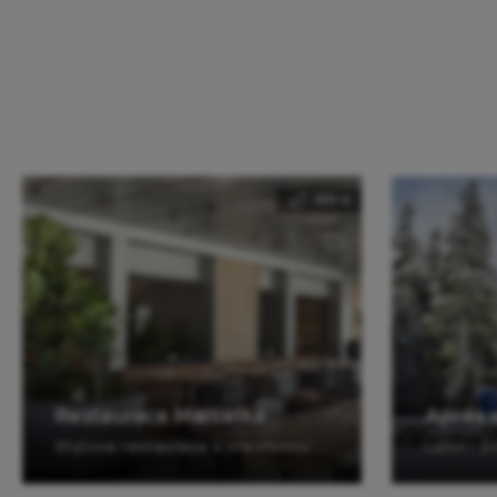
100 m
Restaurace Marcelka
Aprés 
Stylová restaurace s otevřenou kuchyní a venkovní terasou