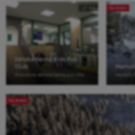
0 m
Top atrakce
Dětská herna Kids Fun
Club
Mamutí
Prostorná dětská herna pro mladší i starší děti do 12 let. Na děti čeká spousta zábavy v podobě elektronických i interaktivních prvků.
Top atrakce