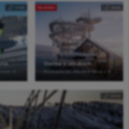
1.3 km
Top atrakce
1.6 km
ona
Stezka v oblacích
Jízda s délkou přes 1 kilometr. Otevřená celoročně.
Procházka po dřevěné lávce v délce 710 metrů. Otevřena celoročně.
2.5 km