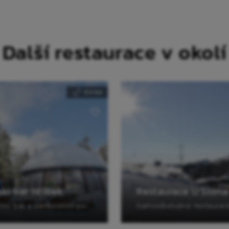
Další restaurace v okolí
0.4 km
ski bar Hříbek
Restaurace U Slona
Letní i zimní bar s venkovním posezením.