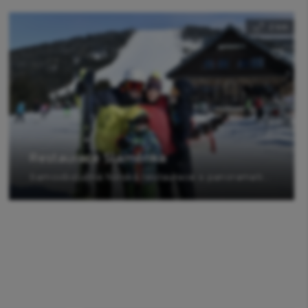
2 km
Restaurace Slaměnka
Samoobslužná horská restaurace s panoramatickou venkovní terasou.