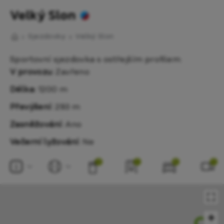
Velký Slon
Sjezdovky
Velký Slon
Sportovní sjezdovka s ostřejším profilem.
V provozu:
Zavřeno
Délka:
1200 m
Převýšení:
293 m
Zasněžování:
Ano
Večerní lyžování:
Ne
3
1
2
1
+