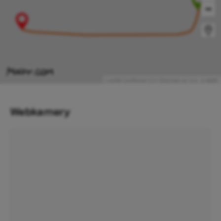
−
Leaflet
|
eResort
|
© Seznam.cz a.s. a další
Webkamery