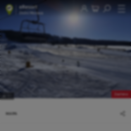
Zavřeno
1
/1
MAPA